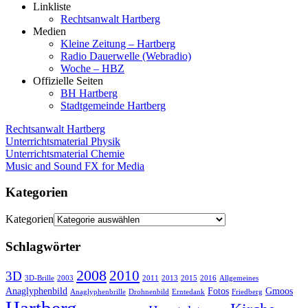
Linkliste
Rechtsanwalt Hartberg
Medien
Kleine Zeitung – Hartberg
Radio Dauerwelle (Webradio)
Woche – HBZ
Offizielle Seiten
BH Hartberg
Stadtgemeinde Hartberg
Rechtsanwalt Hartberg
Unterrichtsmaterial Physik
Unterrichtsmaterial Chemie
Music and Sound FX for Media
Kategorien
Kategorien
Schlagwörter
2008
2010
3D
3D-Brille
2003
2011
2013
2015
2016
Allgemeines
Anaglyphenbild
Fotos
Gmoos
Anaglyphenbrille
Drohnenbild
Erntedank
Friedberg