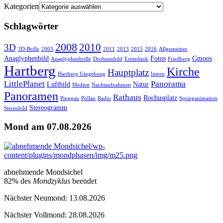
Kategorien
Schlagwörter
2008
2010
3D
3D-Brille
2003
2011
2013
2015
2016
Allgemeines
Anaglyphenbild
Fotos
Gmoos
Anaglyphenbrille
Drohnenbild
Erntedank
Friedberg
Hartberg
Kirche
Hauptplatz
Hartberg Umgebung
Intern
LittlePlanet
Panorama
Luftbild
Natur
Medien
Nachtaufnahmen
Panoramen
Rathaus
Rochusplatz
Pinggau
Pöllau
Radio
Springanimation
Stereogramm
Stereobild
Mond am 07.08.2026
abnehmende Mondsichel
82% des
Mondzyklus
beendet
Nächster Neumond:
13.08.2026
Nächster Vollmond:
28.08.2026