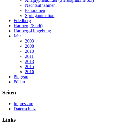
Anaglyphenbilder (Stereogramme 3D)
Nachtaufnahmen
Panoramen
Springanimation
Friedberg
Hartberg (Stadt)
Hartberg-Umgebung
Jahr
2003
2008
2010
2011
2013
2015
2016
Pinggau
Pöllau
Seiten
Impressum
Datenschutz
Links