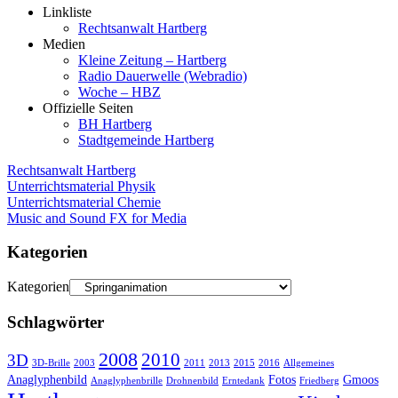
Linkliste
Rechtsanwalt Hartberg
Medien
Kleine Zeitung – Hartberg
Radio Dauerwelle (Webradio)
Woche – HBZ
Offizielle Seiten
BH Hartberg
Stadtgemeinde Hartberg
Rechtsanwalt Hartberg
Unterrichtsmaterial Physik
Unterrichtsmaterial Chemie
Music and Sound FX for Media
Kategorien
Kategorien
Schlagwörter
2008
2010
3D
3D-Brille
2003
2011
2013
2015
2016
Allgemeines
Anaglyphenbild
Fotos
Gmoos
Anaglyphenbrille
Drohnenbild
Erntedank
Friedberg