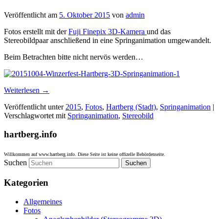
Veröffentlicht am
5. Oktober 2015
von
admin
Fotos erstellt mit der
Fuji Finepix 3D-Kamera
und das
Stereobildpaar anschließend in eine Springanimation umgewandelt.
Beim Betrachten bitte nicht nervös werden…
Weiterlesen
→
Veröffentlicht unter
2015
,
Fotos
,
Hartberg (Stadt)
,
Springanimation
|
Verschlagwortet mit
Springanimation
,
Stereobild
hartberg.info
Willkommen auf www.hartberg.info. Diese Seite ist keine offizelle Behördenseite.
Suchen
Kategorien
Allgemeines
Fotos