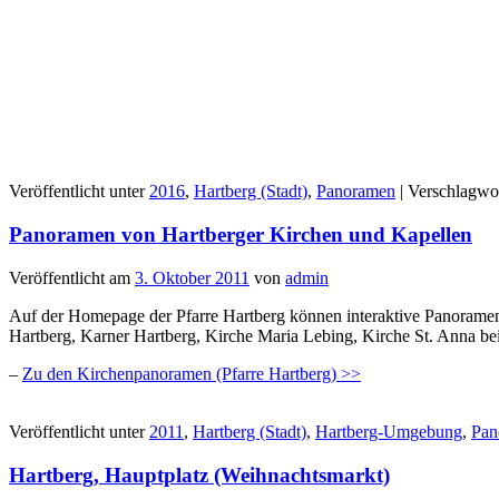
Veröffentlicht unter
2016
,
Hartberg (Stadt)
,
Panoramen
|
Verschlagwor
Panoramen von Hartberger Kirchen und Kapellen
Veröffentlicht am
3. Oktober 2011
von
admin
Auf der Homepage der Pfarre Hartberg können interaktive Panoramen
Hartberg, Karner Hartberg, Kirche Maria Lebing, Kirche St. Anna be
–
Zu den Kirchenpanoramen (Pfarre Hartberg) >>
Veröffentlicht unter
2011
,
Hartberg (Stadt)
,
Hartberg-Umgebung
,
Pan
Hartberg, Hauptplatz (Weihnachtsmarkt)