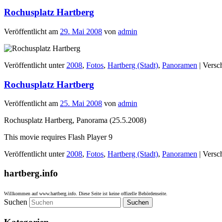
Rochusplatz Hartberg
Veröffentlicht am
29. Mai 2008
von
admin
Veröffentlicht unter
2008
,
Fotos
,
Hartberg (Stadt)
,
Panoramen
|
Versc
Rochusplatz Hartberg
Veröffentlicht am
25. Mai 2008
von
admin
Rochusplatz Hartberg, Panorama (25.5.2008)
This movie requires Flash Player 9
Veröffentlicht unter
2008
,
Fotos
,
Hartberg (Stadt)
,
Panoramen
|
Versc
hartberg.info
Willkommen auf www.hartberg.info. Diese Seite ist keine offizelle Behördenseite.
Suchen