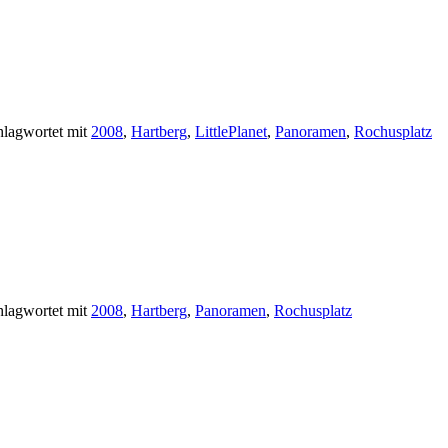
hlagwortet mit
2008
,
Hartberg
,
LittlePlanet
,
Panoramen
,
Rochusplatz
hlagwortet mit
2008
,
Hartberg
,
Panoramen
,
Rochusplatz