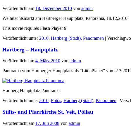
Veröffentlicht am
18. Dezember 2010
von
admin
Weihnachtsmarkt am Hartberger Hauptplatz, Panorama, 18.12.2010
This movie requires Flash Player 9
Veröffentlicht unter
2010
,
Hartberg (Stadt)
,
Panoramen
|
Verschlagwor
Hartberg – Hauptplatz
Veröffentlicht am
4. März 2010
von
admin
Panorama vom Hartberger Hauptplatz als “LittlePlanet” vom 2.3.201
Hartberg Hauptplatz Panorama
Veröffentlicht unter
2010
,
Fotos
,
Hartberg (Stadt)
,
Panoramen
|
Versc
Stifts- und Pfarrkirche St. Veit, Pöllau
Veröffentlicht am
17. Juli 2008
von
admin