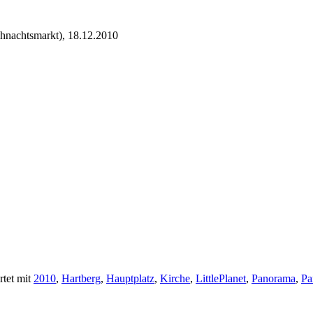
hnachtsmarkt), 18.12.2010
tet mit
2010
,
Hartberg
,
Hauptplatz
,
Kirche
,
LittlePlanet
,
Panorama
,
Pa