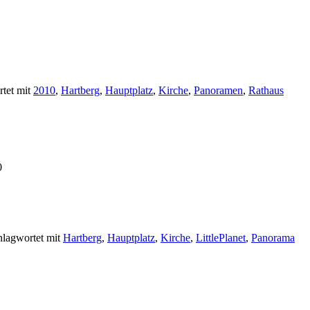
tet mit
2010
,
Hartberg
,
Hauptplatz
,
Kirche
,
Panoramen
,
Rathaus
0
hlagwortet mit
Hartberg
,
Hauptplatz
,
Kirche
,
LittlePlanet
,
Panorama