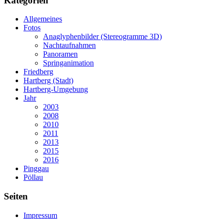
Kategorien
Allgemeines
Fotos
Anaglyphenbilder (Stereogramme 3D)
Nachtaufnahmen
Panoramen
Springanimation
Friedberg
Hartberg (Stadt)
Hartberg-Umgebung
Jahr
2003
2008
2010
2011
2013
2015
2016
Pinggau
Pöllau
Seiten
Impressum