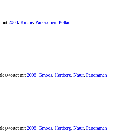
 mit
2008
,
Kirche
,
Panoramen
,
Pöllau
hlagwortet mit
2008
,
Gmoos
,
Hartberg
,
Natur
,
Panoramen
hlagwortet mit
2008
,
Gmoos
,
Hartberg
,
Natur
,
Panoramen